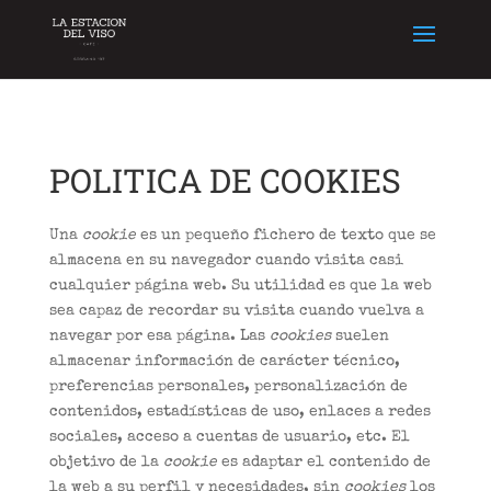
POLITICA DE COOKIES
Una
cookie
es un pequeño fichero de texto que se
almacena en su navegador cuando visita casi
cualquier página web. Su utilidad es que la web
sea capaz de recordar su visita cuando vuelva a
navegar por esa página. Las
cookies
suelen
almacenar información de carácter técnico,
preferencias personales, personalización de
contenidos, estadísticas de uso, enlaces a redes
sociales, acceso a cuentas de usuario, etc. El
objetivo de la
cookie
es adaptar el contenido de
la web a su perfil y necesidades, sin
cookies
los